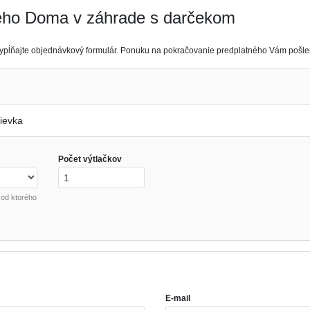
ého Doma v záhrade s darčekom
nevypĺňajte objednávkový formulár. Ponuku na pokračovanie predplatného Vám pošl
ievka
Počet výtlačkov
 od ktorého
E-mail