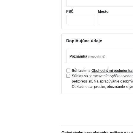
PSČ
Mesto
Doplňujúce údaje
Poznámka
(nepovinné)
Súhlasím s
Obchodnými podmienka
Súhlas so spracovaním vyššie uveden
petitpress.sk. Na spracúvanie osobn
Dôkladne sa, prosím, oboznámte s tý
Objednávky predplatného prijíma a vy