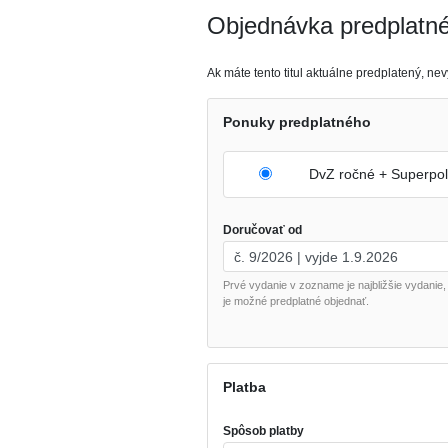
Objednávka predplatn
Ak máte tento titul aktuálne predplatený, 
Ponuky predplatného
DvZ ročné + Superpol
Doručovať od
Prvé vydanie v zozname je najbližšie vydanie,
je možné predplatné objednať.
Platba
Spôsob platby