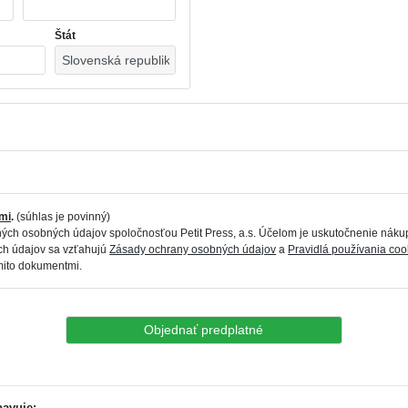
Štát
mi
.
(súhlas je povinný)
ých osobných údajov spoločnosťou Petit Press, a.s. Účelom je uskutočnenie náku
ých údajov sa vzťahujú
Zásady ochrany osobných údajov
a
Pravidlá používania coo
mito dokumentmi.
bavuje: