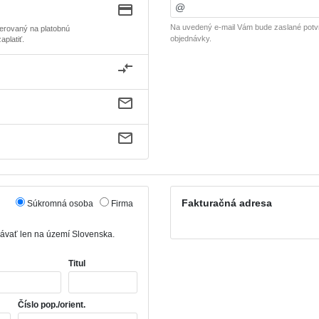
Na uvedený e-mail Vám bude zaslané potv
erovaný na platobnú
objednávky.
platiť.
Fakturačná adresa
Súkromná osoba
Firma
odávať len na území Slovenska.
Titul
Číslo pop./orient.